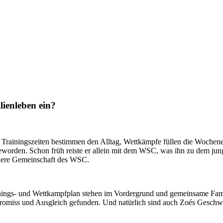
ienleben ein?
n. Trainingszeiten bestimmen den Alltag, Wettkämpfe füllen die Woche
worden. Schon früh reiste er allein mit dem WSC, was ihn zu dem jung
ndere Gemeinschaft des WSC.
inings- und Wettkampfplan stehen im Vordergrund und gemeinsame Famili
miss und Ausgleich gefunden. Und natürlich sind auch Zoés Geschwist