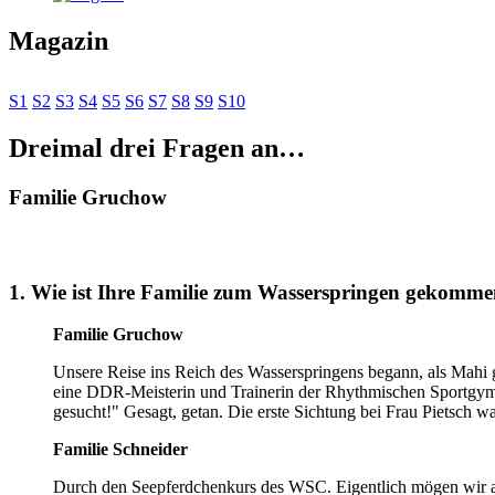
Magazin
S1
S2
S3
S4
S5
S6
S7
S8
S9
S10
Dreimal drei Fragen an…
Familie Gruchow
1. Wie ist Ihre Familie zum Wasserspringen gekomm
Familie Gruchow
Unsere Reise ins Reich des Wasserspringens begann, als Mahi g
eine DDR-Meisterin und Trainerin der Rhythmischen Sportgymnas
gesucht!" Gesagt, getan. Die erste Sichtung bei Frau Pietsch w
Familie Schneider
Durch den Seepferdchenkurs des WSC. Eigentlich mögen wir all