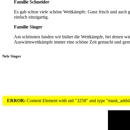
Familie Schneider
Es gab schon viele schöne Wettkämpfe. Ganz frisch und auch 
einfach einzigartig.
Familie Singer
Am schönsten fanden wir bisher die Wettkämpfe, bei denen wi
Auswärtswettkämpfe immer eine schöne Zeit gemacht und geme
Nele Singer
ERROR:
Content Element with uid "3258" and type "mask_addslid