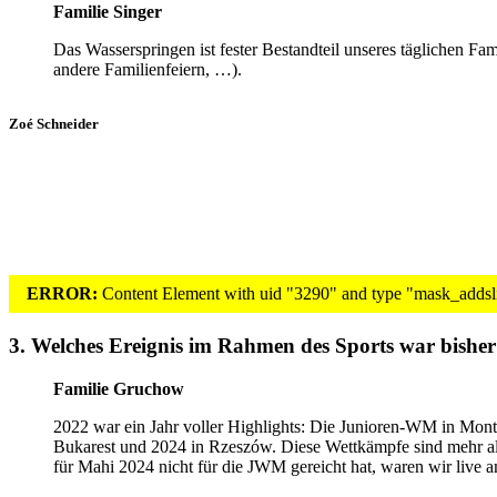
Familie Singer
Das Wasserspringen ist fester Bestandteil unseres täglichen Fa
andere Familienfeiern, …).
Zoé Schneider
ERROR:
Content Element with uid "3290" and type "mask_addslid
3. Welches Ereignis im Rahmen des Sports war bisher
Familie Gruchow
2022 war ein Jahr voller Highlights: Die Junioren-WM in Mont
Bukarest und 2024 in Rzeszów. Diese Wettkämpfe sind mehr als s
für Mahi 2024 nicht für die JWM gereicht hat, waren wir live