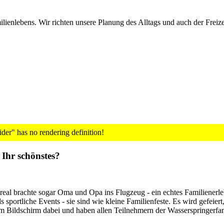
milienlebens. Wir richten unsere Planung des Alltags und auch der Frei
er" has no rendering definition!
 Ihr schönstes?
real brachte sogar Oma und Opa ins Flugzeug - ein echtes Familienerl
portliche Events - sie sind wie kleine Familienfeste. Es wird gefeier
 am Bildschirm dabei und haben allen Teilnehmern der Wasserspringerfa