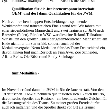
Qualifikationswettkämpfen im Mai in Rostock die Ziele fest:
Qualifikation für die Junioreneuropameisterschaft
(JEM) und dort dann Qualifikation für die JWM.
Nach zahlreichen knappen Entscheidungen, spannenden
Wettkämpfen und tränenreichen Finals stand fest: Wir fahren mit
einer siebenköpfigen Mannschaft und zwei Trainern zur JEM nach
Rzeszów (Polen). Für den WSC war dies eine Rekord-Teilnahme.
Wir stellten den größten Anteil der gesamtdeutschen Mannschaft, am
Ende nicht nur im Starterfeld, sondern auch bei der
Medaillenvergabe. Neun Medaillen fuhr das Team Deutschland ein,
davon gingen fünf nach Rostock an Finn Awe, Zoé Schneider,
Aliana Reihs, Ole Rösler und Emily Steinhagen.
fünf Medaillien -
Im November fand dann die JWM in Rio de Janeiro statt. Von den
18 deutschen JEM-Teilnehmern qualifizierten sich 15 auch für Rio,
davon sechs Sportler aus Rostock - ein beeindruckendes Zeichen für
die Leistungsstärke des Teams. Zu meiner großen Freude durfte
auch ich mitfahren und die Sportler direkt vor Ort als Trainer