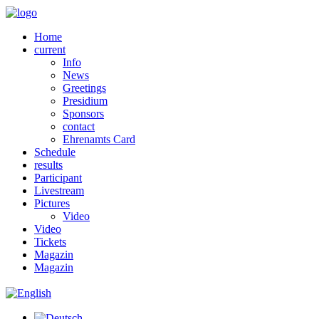
Home
current
Info
News
Greetings
Presidium
Sponsors
contact
Ehrenamts Card
Schedule
results
Participant
Livestream
Pictures
Video
Video
Tickets
Magazin
Magazin